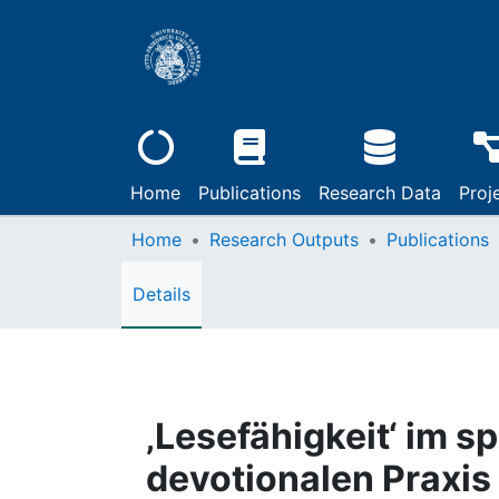
Home
Publications
Research Data
Proj
Home
Research Outputs
Publications
Details
‚Lesefähigkeit‘ im sp
devotionalen Praxis