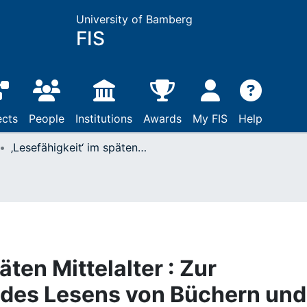
University of Bamberg
FIS
ects
People
Institutions
Awards
My FIS
Help
‚Lesefähigkeit‘ im späten Mittelalter : Zur devotionalen Praxis des Lesens von Büchern und des Anschauens von Bildern
äten Mittelalter : Zur
 des Lesens von Büchern und