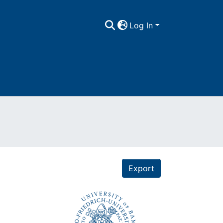
Log In
Export