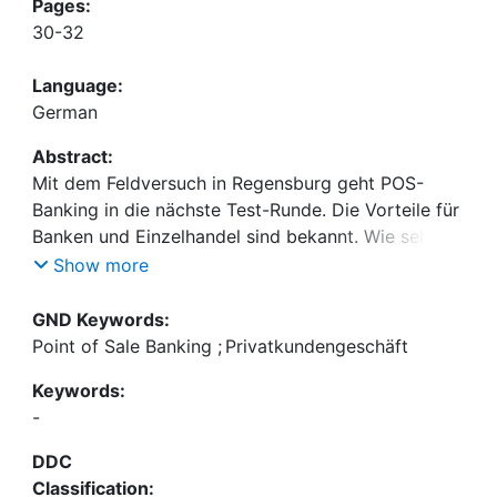
Pages:
30-32
Language:
German
Abstract:
Mit dem Feldversuch in Regensburg geht POS-
Banking in die nächste Test-Runde. Die Vorteile für
Banken und Einzelhandel sind bekannt. Wie sehen
aber die Verbraucher das neue Zahlungsmedium?
Show more
Andreas Oehler hat dazu aus einer
Repräsentativbefragung ein differenziertes Bild
GND Keywords:
gewonnen.
Point of Sale Banking
;
Privatkundengeschäft
Keywords:
-
DDC
Classification: