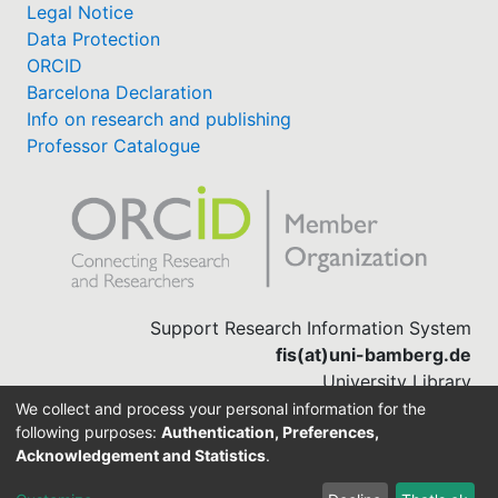
Legal Notice
Data Protection
ORCID
Barcelona Declaration
Info on research and publishing
Professor Catalogue
Support Research Information System
fis(at)uni-bamberg.de
University Library
(0951) 863-1568
We collect and process your personal information for the
following purposes:
Authentication, Preferences,
Acknowledgement and Statistics
.
Built with
DSpace-CRIS software