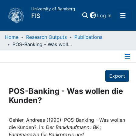
University of Bamberg
(current)
FIS
Log In
Home
Home
Research Outputs
Publications
POS-Banking - Was wollen die Kunden?
Publications
Details
Research Data
Export
Projects
POS-Banking - Was wollen die
Kunden?
People
Institutions
Oehler, Andreas (1990): POS-Banking - Was wollen
die Kunden?, in:
Der Bankkaufmann : BK ;
Fachmagazin für Bankpraxis und