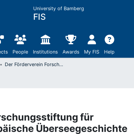
University of Bamberg
FIS
ects
People
Institutions
Awards
My FIS
Help
Der Förderverein Forschungsstiftung für Vergleichende Europäische Überseegeschichte
rschungsstiftung für
päische Überseegeschichte