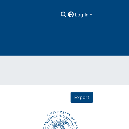
Log In
Export