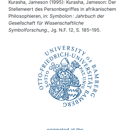
Awards
Kurasha, Jameson (1995): Kurasha, Jameson: Der
Stellenwert des Personbegriffes in afrikanischem
My FIS
Philosophieren, in:
Symbolon : Jahrbuch der
Gesellschaft für Wissenschaftliche
Symbolforschung.
, Jg. N.F. 12, S. 185–195.
Help
originated at the