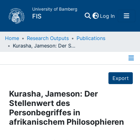
University of Bamberg
(current)
FIS
Log In
Home
Home
Research Outputs
Publications
Kurasha, Jameson: Der Stellenwert des Personbegriffes in afrikanischem Philosophieren
Publications
Details
Research Data
Export
Projects
Kurasha, Jameson: Der
Stellenwert des
People
Personbegriffes in
afrikanischem Philosophieren
Institutions