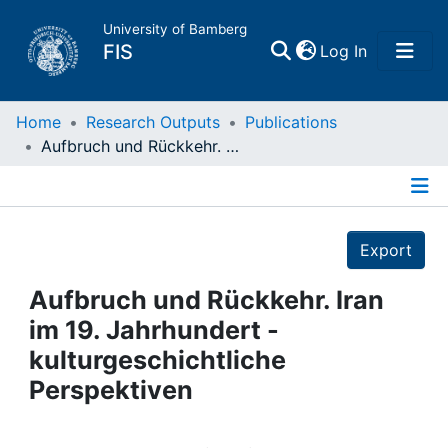
University of Bamberg
(current)
FIS
Log In
Home
Home
Research Outputs
Publications
Aufbruch und Rückkehr. Iran im 19. Jahrhundert - kulturgeschichtliche Perspektiven
Publications
Details
Research Data
Export
Projects
Aufbruch und Rückkehr. Iran
im 19. Jahrhundert -
People
kulturgeschichtliche
Perspektiven
Institutions