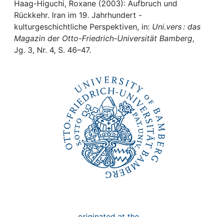
Awards
Haag-Higuchi, Roxane (2003): Aufbruch und
Rückkehr. Iran im 19. Jahrhundert -
My FIS
kulturgeschichtliche Perspektiven, in:
Uni.vers : das
Magazin der Otto-Friedrich-Universität Bamberg
,
Jg. 3, Nr. 4, S. 46–47.
Help
originated at the