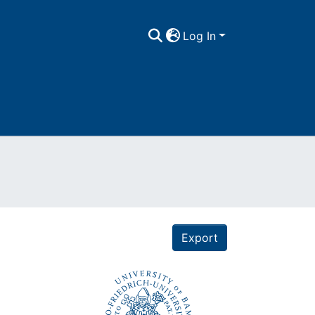
Log In
Export