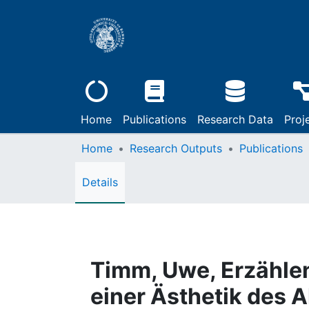
Home
Publications
Research Data
Proj
Home
Research Outputs
Publications
Details
Timm, Uwe, Erzählen
einer Ästhetik des A