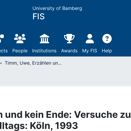
University of Bamberg
FIS
ects
People
Institutions
Awards
My FIS
Help
Timm, Uwe, Erzählen und kein Ende: Versuche zu einer Ästhetik des Alltags: Köln, 1993
 und kein Ende: Versuche zu
lltags: Köln, 1993