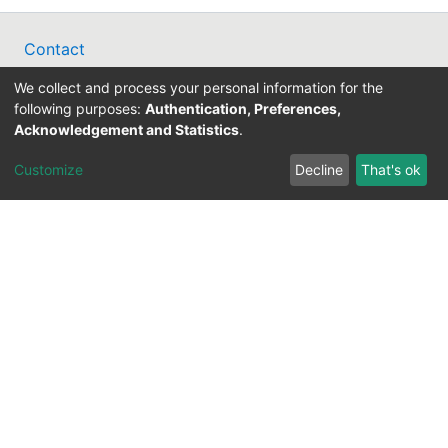
Contact
Legal Notice
We collect and process your personal information for the
Data Protection
following purposes:
Authentication, Preferences,
ORCID
Acknowledgement and Statistics
.
Barcelona Declaration
Info on research and publishing
Customize
Decline
That's ok
Professor Catalogue
Support Research Information System
fis(at)uni-bamberg.de
University Library
(0951) 863-1568