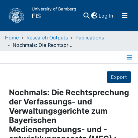
University of Bamberg
(current)
FIS
Log In
Home
Home
Research Outputs
Publications
Nochmals: Die Rechtsprechung der Verfassungs- und Verwaltungsgerichte zum Bayerischen Medienerprobungs- und -entwicklungsgesetz (MEG) : Antwort auf die Kritik von Gerhard Schütz
Publications
Details
Research Data
Export
Projects
Nochmals: Die Rechtsprechung
der Verfassungs- und
People
Verwaltungsgerichte zum
Bayerischen
Institutions
Medienerprobungs- und -