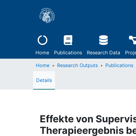
Home
Publications
Research Data
Proj
Home
Research Outputs
Publications
Details
Effekte von Supervi
Therapieergebnis b