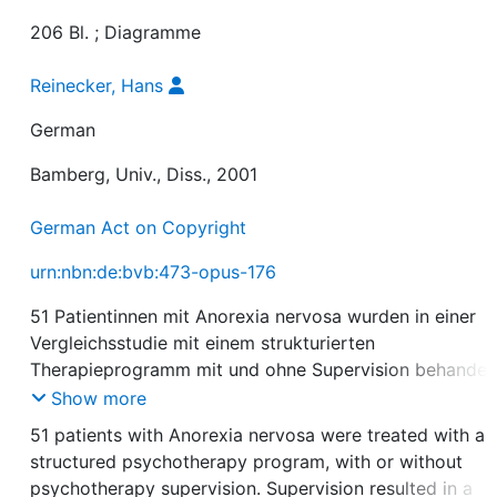
206 Bl. ; Diagramme
Reinecker, Hans
German
Bamberg, Univ., Diss., 2001
German Act on Copyright
urn:nbn:de:bvb:473-opus-176
51 Patientinnen mit Anorexia nervosa wurden in einer
Vergleichsstudie mit einem strukturierten
Therapieprogramm mit und ohne Supervision behandelt
Supervision führte zu besserem Therapieergebnis in de
Show more
Begleitsymptomatik (Depressivität)
51 patients with Anorexia nervosa were treated with a
structured psychotherapy program, with or without
psychotherapy supervision. Supervision resulted in a