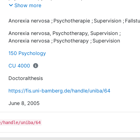
decreased extent of accompanying symptoms
Show more
(Depression)
Anorexia nervosa
;
Psychotherapie
;
Supervision
;
Fallst
Anorexia nervosa, Psychotherapy, Supervision
;
Anorexia nervosa
;
Psychotherapy
;
Supervision
150 Psychology
CU 4000
Doctoralthesis
https://fis.uni-bamberg.de/handle/uniba/64
June 8, 2005
e/handle/uniba/64