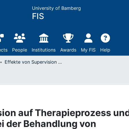
University of Bamberg
FIS
ects
People
Institutions
Awards
My FIS
Help
Effekte von Supervision auf Therapieprozess und Therapieergebnis bei der Behandlung von Patientinnen mit Anorexia nervosa : ein Beitrag zur Supervisionsforschung
sion auf Therapieprozess un
ei der Behandlung von