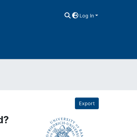
Log In
Export
d?