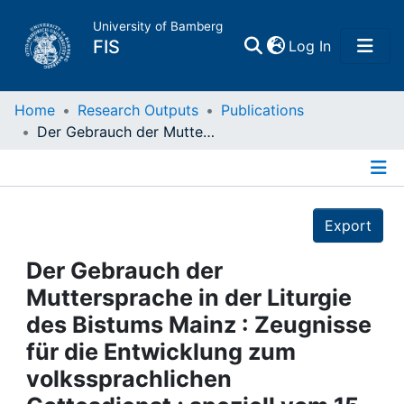
University of Bamberg
(current)
FIS
Log In
Home
Home
Research Outputs
Publications
Der Gebrauch der Muttersprache in der Liturgie des Bistums Mainz : Zeugnisse für die Entwicklung zum volkssprachlichen Gottesdienst ; speziell vom 15. bis 20. Jh.
Publications
Details
Research Data
Export
Projects
Der Gebrauch der
Muttersprache in der Liturgie
People
des Bistums Mainz : Zeugnisse
für die Entwicklung zum
Institutions
volkssprachlichen