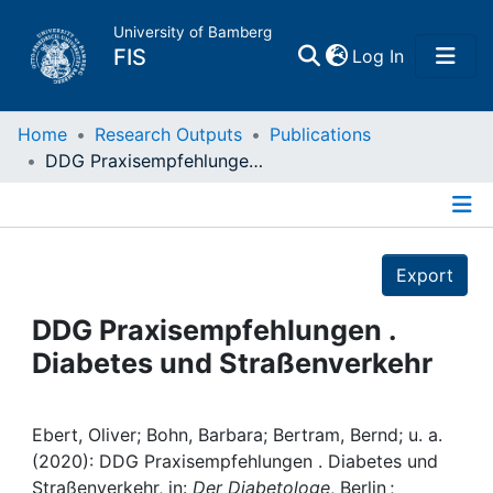
University of Bamberg
(current)
FIS
Log In
Home
Home
Research Outputs
Publications
DDG Praxisempfehlungen . Diabetes und Straßenverkehr
Publications
Details
Research Data
Export
Projects
DDG Praxisempfehlungen .
Diabetes und Straßenverkehr
People
Institutions
Ebert, Oliver; Bohn, Barbara; Bertram, Bernd; u. a.
(2020): DDG Praxisempfehlungen . Diabetes und
Straßenverkehr, in:
Der Diabetologe
, Berlin ;