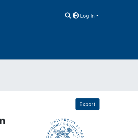
Log In
Export
an