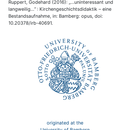
Awards
Ruppert, Godehard (2016): „…uninteressant und
langweilig…“ : Kirchengeschichtsdidaktik – eine
My FIS
Bestandsaufnahme, in: Bamberg: opus, doi:
10.20378/irb-40691.
Help
originated at the
University of Bamberg