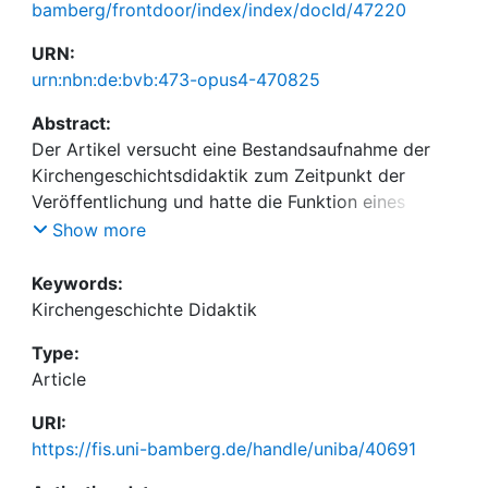
bamberg/frontdoor/index/index/docId/47220
URN:
urn:nbn:de:bvb:473-opus4-470825
Abstract:
Der Artikel versucht eine Bestandsaufnahme der
Kirchengeschichtsdidaktik zum Zeitpunkt der
Veröffentlichung und hatte die Funktion eines
einleitenden Artikels für das Themenheft der
Show more
Katechetischen Blätter, das der Autor gemeinsam
mit Michael Raske konzipiert und verantwortet hat.
Keywords:
Kirchengeschichte Didaktik
Type:
Article
URI:
https://fis.uni-bamberg.de/handle/uniba/40691