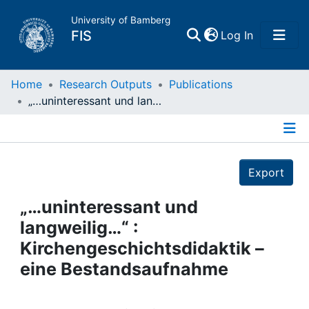
University of Bamberg
(current)
FIS
Log In
Home
Home
Research Outputs
Publications
„…uninteressant und langweilig…“ : Kirchengeschichtsdidaktik – eine Bestandsaufnahme
Publications
Details
Research Data
Export
Projects
„…uninteressant und
langweilig…“ :
People
Kirchengeschichtsdidaktik –
eine Bestandsaufnahme
Institutions