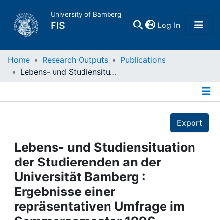
University of Bamberg
(current)
FIS
Log In
Home
Home
Research Outputs
Publications
Lebens- und Studiensituation der Studierenden an der Universität Bamberg : Ergebnisse einer repräsentativen Umfrage im Sommersemester 1996
Publications
Details
Research Data
Export
Projects
Lebens- und Studiensituation
der Studierenden an der
People
Universität Bamberg :
Ergebnisse einer
Institutions
repräsentativen Umfrage im