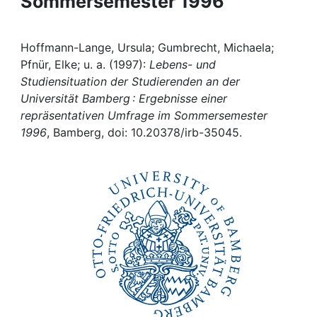
Sommersemester 1996
Awards
My FIS
Hoffmann-Lange, Ursula; Gumbrecht, Michaela;
Pfnür, Elke; u. a. (1997):
Lebens- und
Help
Studiensituation der Studierenden an der
Universität Bamberg : Ergebnisse einer
repräsentativen Umfrage im Sommersemester
1996
, Bamberg, doi: 10.20378/irb-35045.