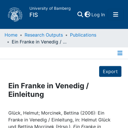
University of Bamberg
(current)
FIS
Log In
Home
Home
Research Outputs
Publications
Ein Franke in Venedig / Einleitung
Publications
Details
Research Data
Export
Projects
Ein Franke in Venedig /
Einleitung
People
Institutions
Glück, Helmut; Morcinek, Bettina (2006): Ein
Franke in Venedig / Einleitung, in: Helmut Glück
und Bettina Morcinek (Hrsg.),
Ein Franke in