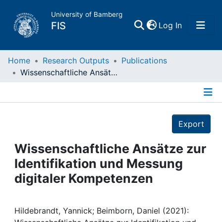
University of Bamberg
(current)
FIS
Log In
Home
Home
Research Outputs
Publications
Wissenschaftliche Ansätze zur Identifikation und Messung digitaler Kompetenzen
Publications
Details
Research Data
Export
Projects
Wissenschaftliche Ansätze zur
Identifikation und Messung
People
digitaler Kompetenzen
Institutions
Hildebrandt, Yannick; Beimborn, Daniel (2021):