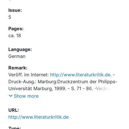
Issue:
5
Pages:
ca. 18
Language:
German
Remark:
Veröff. im Internet:
http://www.literaturkritik.de.
-
Druck-Ausg.: Marburg:Druckzentrum der Philipps-
Universität Marburg, 1999. - S. 71 - 86. -Veränd.
spätere Fassung: "Auf zwei Tote schneitApplaus" :
Show more
Goethe inGedichten der Gegenwart in:Universitas :
Zeitschrift für interdisziplinäreWissenschaft /
URL:
Deutsche Ausgabe. - 54 (1999), 9, Nr.639, S. 890 -
http://www.literaturkritik.de
902
Type: