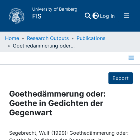
University of Bamberg
(current)
FIS
Log In
Home
Home
Research Outputs
Publications
Goethedämmerung oder: Goethe in Gedichten der Gegenwart
Publications
Details
Research Data
Export
Projects
Goethedämmerung oder:
Goethe in Gedichten der
People
Gegenwart
Institutions
Segebrecht, Wulf (1999): Goethedämmerung oder: