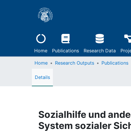
Home
Publications
Research Data
Proj
Home
Research Outputs
Publications
Details
Sozialhilfe und and
System sozialer Si