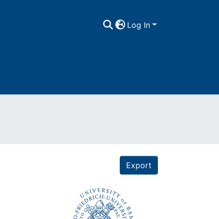
Log In
Export