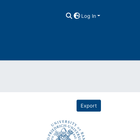
Log In
Export