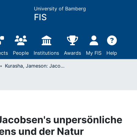
University of Bamberg
FIS
ects
People
Institutions
Awards
My FIS
Help
Kurasha, Jameson: Jacobsen's unpersönliche Philosophie des Lebens und der Natur
Jacobsen's unpersönliche
ens und der Natur