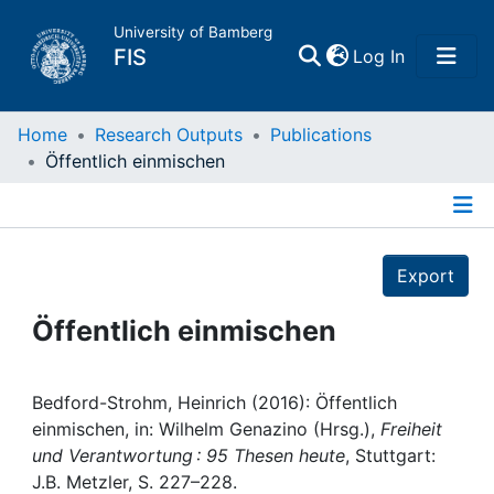
University of Bamberg
(current)
FIS
Log In
Home
Home
Research Outputs
Publications
Öffentlich einmischen
Publications
Details
Research Data
Export
Projects
Öffentlich einmischen
People
Bedford-Strohm, Heinrich (2016): Öffentlich
einmischen, in: Wilhelm Genazino (Hrsg.),
Freiheit
Institutions
und Verantwortung : 95 Thesen heute
, Stuttgart:
J.B. Metzler, S. 227–228.