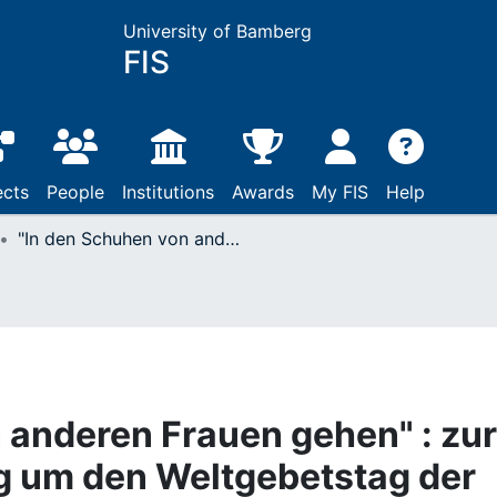
University of Bamberg
FIS
ects
People
Institutions
Awards
My FIS
Help
"In den Schuhen von anderen Frauen gehen" : zur Auseinandersetzung um den Weltgebetstag der Frauen aus Palästina 1994
 anderen Frauen gehen" : zur
 um den Weltgebetstag der