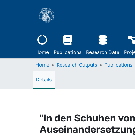
Home
Publications
Research Data
Proj
Home
Research Outputs
Publications
Details
"In den Schuhen von
Auseinandersetzung