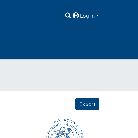
Log In
Export