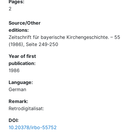
Pages:
2
Source/Other
editions:
Zeitschrift für bayerische Kirchengeschichte. – 55
(1986), Seite 249-250
Year of first
publication:
1986
Language:
German
Remark:
Retrodigitalisat:
DOI:
10.20378/irbo-55752