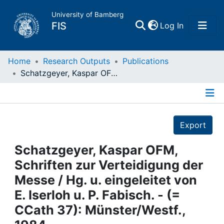
University of Bamberg
(current)
FIS
Log In
Home
Home
Research Outputs
Publications
Schatzgeyer, Kaspar OFM, Schriften zur Verteidigung der Messe / Hg. u. eingeleitet von E. Iserloh u. P. Fabisch. - (= CCath 37): Münster/Westf., 1984
Publications
Details
Research Data
Export
Projects
Schatzgeyer, Kaspar OFM,
Schriften zur Verteidigung der
People
Messe / Hg. u. eingeleitet von
E. Iserloh u. P. Fabisch. - (=
Institutions
CCath 37): Münster/Westf.,