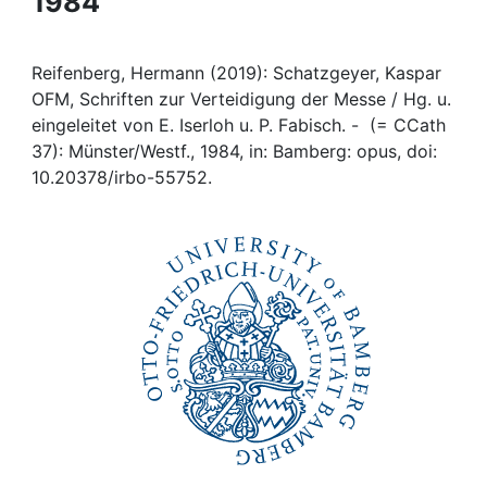
1984
Awards
My FIS
Reifenberg, Hermann (2019): Schatzgeyer, Kaspar
OFM, Schriften zur Verteidigung der Messe / Hg. u.
Help
eingeleitet von E. Iserloh u. P. Fabisch. - (= CCath
37): Münster/Westf., 1984, in: Bamberg: opus, doi:
10.20378/irbo-55752.