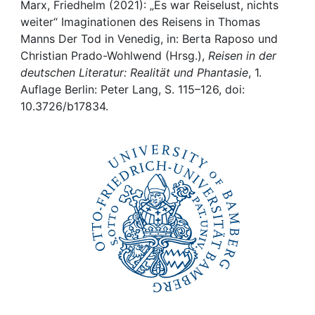
Awards
Marx, Friedhelm (2021): „Es war Reiselust, nichts
weiter“ Imaginationen des Reisens in Thomas
My FIS
Manns Der Tod in Venedig, in: Berta Raposo und
Christian Prado-Wohlwend (Hrsg.),
Reisen in der
deutschen Literatur: Realität und Phantasie
, 1.
Help
Auflage Berlin: Peter Lang, S. 115–126, doi:
10.3726/b17834.