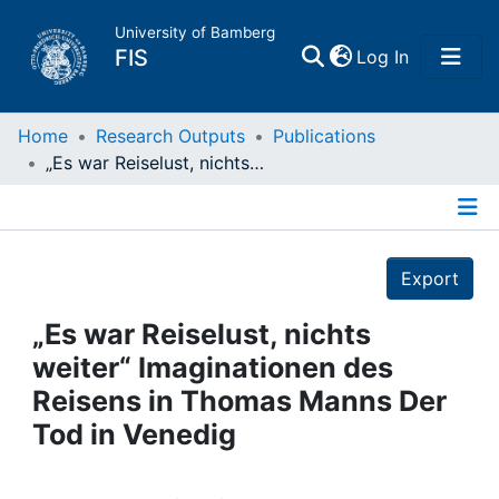
University of Bamberg
(current)
FIS
Log In
Home
Home
Research Outputs
Publications
„Es war Reiselust, nichts weiter“ Imaginationen des Reisens in Thomas Manns Der Tod in Venedig
Publications
Details
Research Data
Export
Projects
„Es war Reiselust, nichts
weiter“ Imaginationen des
People
Reisens in Thomas Manns Der
Tod in Venedig
Institutions