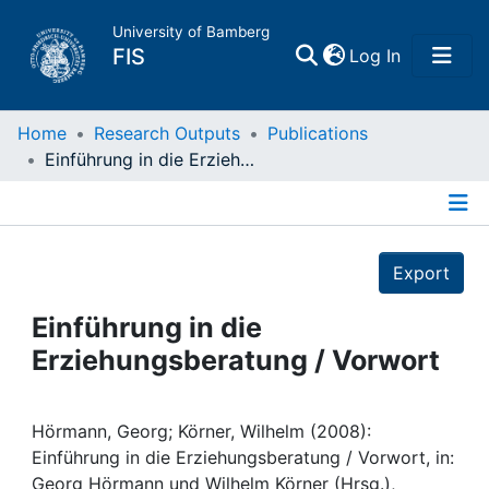
University of Bamberg
(current)
FIS
Log In
Home
Home
Research Outputs
Publications
Einführung in die Erziehungsberatung / Vorwort
Publications
Details
Research Data
Export
Projects
Einführung in die
Erziehungsberatung / Vorwort
People
Institutions
Hörmann, Georg; Körner, Wilhelm (2008):
Einführung in die Erziehungsberatung / Vorwort, in:
Georg Hörmann und Wilhelm Körner (Hrsg.),