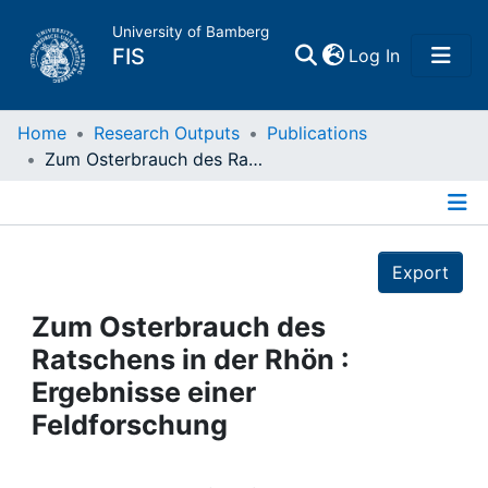
University of Bamberg
(current)
FIS
Log In
Home
Home
Research Outputs
Publications
Zum Osterbrauch des Ratschens in der Rhön : Ergebnisse einer Feldforschung
Publications
Details
Research Data
Export
Projects
Zum Osterbrauch des
Ratschens in der Rhön :
People
Ergebnisse einer
Feldforschung
Institutions