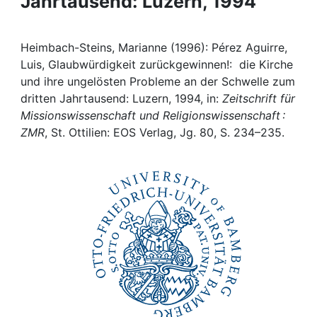
Jahrtausend: Luzern, 1994
Awards
My FIS
Heimbach-Steins, Marianne (1996): Pérez Aguirre,
Luis, Glaubwürdigkeit zurückgewinnen!: die Kirche
Help
und ihre ungelösten Probleme an der Schwelle zum
dritten Jahrtausend: Luzern, 1994, in:
Zeitschrift für
Missionswissenschaft und Religionswissenschaft :
ZMR
, St. Ottilien: EOS Verlag, Jg. 80, S. 234–235.