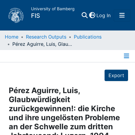
University of Bamberg
(current)
FIS
Log In
Home
Home
Research Outputs
Publications
Pérez Aguirre, Luis, Glaubwürdigkeit zurückgewinnen!: die Kirche und ihre ungelösten Probleme an der Schwelle zum dritten Jahrtausend: Luzern, 1994
Publications
Details
Research Data
Export
Projects
Pérez Aguirre, Luis,
Glaubwürdigkeit
People
zurückgewinnen!: die Kirche
und ihre ungelösten Probleme
Institutions
an der Schwelle zum dritten