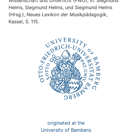
Awards
Wissenschaft und Unterricht (FWU), in: Siegmund
Helms, Siegmund Helms, und Siegmund Helms
(Hrsg.),
Neues Lexikon der Musikpädagogik
,
My FIS
Kassel, S. 115.
Help
originated at the
University of Bamberg