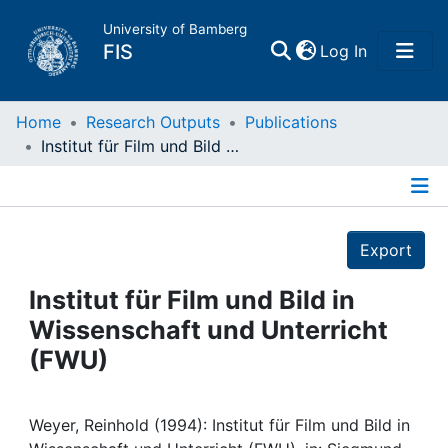
University of Bamberg
(current)
FIS
Log In
Home
Home
Research Outputs
Publications
Institut für Film und Bild in Wissenschaft und Unterricht (FWU)
Publications
Details
Research Data
Export
Projects
Institut für Film und Bild in
Wissenschaft und Unterricht
People
(FWU)
Institutions
Weyer, Reinhold (1994): Institut für Film und Bild in