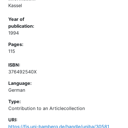
Kassel
Year of
publication:
1994
Pages:
115
ISBN:
376492540X
Language:
German
Type:
Contribution to an Articlecollection
URI:
https://fis.uni-bamberg.de/handle/uniba/30581