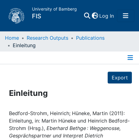
University of Bamberg
(current)
FIS
Log In
Home
Home
Research Outputs
Publications
Einleitung
Publications
Details
Research Data
Export
Projects
Einleitung
People
Bedford-Strohm, Heinrich; Hüneke, Martin (2011):
Einleitung, in: Martin Hüneke und Heinrich Bedford-
Institutions
Strohm (Hrsg.),
Eberhard Bethge : Weggenosse,
Gesprächspartner und Interpret Dietrich