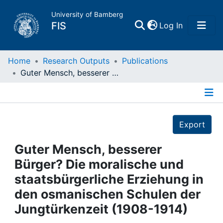
University of Bamberg
(current)
FIS
Log In
Home
Home
Research Outputs
Publications
Guter Mensch, besserer Bürger? Die moralische und staatsbürgerliche Erziehung in den osmanischen Schulen der Jungtürkenzeit (1908-1914)
Publications
Details
Research Data
Export
Projects
Guter Mensch, besserer
Bürger? Die moralische und
People
staatsbürgerliche Erziehung in
den osmanischen Schulen der
Institutions
Jungtürkenzeit (1908-1914)