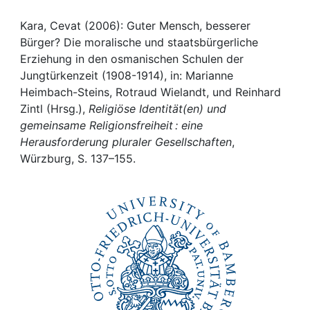
Awards
Kara, Cevat (2006): Guter Mensch, besserer
My FIS
Bürger? Die moralische und staatsbürgerliche
Erziehung in den osmanischen Schulen der
Help
Jungtürkenzeit (1908-1914), in: Marianne
Heimbach-Steins, Rotraud Wielandt, und Reinhard
Zintl (Hrsg.),
Religiöse Identität(en) und
gemeinsame Religionsfreiheit : eine
Herausforderung pluraler Gesellschaften
,
Würzburg, S. 137–155.