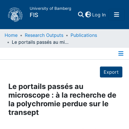
University of Bamberg
(current)
FIS
Log In
Home
Home
Research Outputs
Publications
Le portails passés au microscope : à la recherche de la polychromie perdue sur le transept
Publications
Details
Research Data
Export
Projects
Le portails passés au
microscope : à la recherche de
People
la polychromie perdue sur le
transept
Institutions