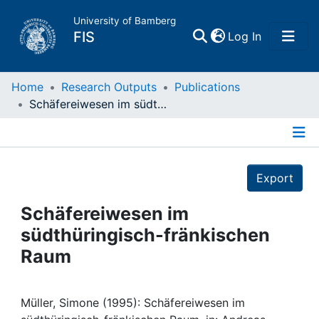
University of Bamberg
(current)
FIS
Log In
Home
Home
Research Outputs
Publications
Schäfereiwesen im südthüringisch-fränkischen Raum
Publications
Details
Research Data
Export
Projects
Schäfereiwesen im
südthüringisch-fränkischen
People
Raum
Institutions
Müller, Simone (1995): Schäfereiwesen im