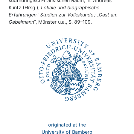
Awards
südthüringisch-fränkischen Raum, in: Andreas
Kuntz (Hrsg.),
Lokale und biographische
Erfahrungen : Studien zur Volkskunde ; „Gast am
My FIS
Gabelmann“
, Münster u.a., S. 89–109.
Help
originated at the
University of Bamberg