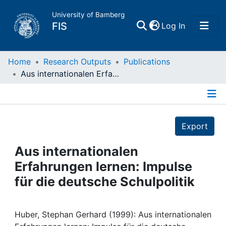
University of Bamberg
(current)
FIS
Log In
Home
Home
Research Outputs
Publications
Aus internationalen Erfahrungen lernen: Impulse für die deutsche Schulpolitik
Publications
Details
Research Data
Export
Projects
Aus internationalen
Erfahrungen lernen: Impulse
People
für die deutsche Schulpolitik
Institutions
Huber, Stephan Gerhard (1999): Aus internationalen