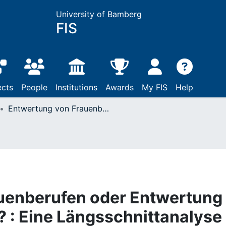
University of Bamberg
FIS
ects
People
Institutions
Awards
My FIS
Help
Entwertung von Frauenberufen oder Entwertung von Frauen im Beruf? : Eine Längsschnittanalyse zum Zusammenhang von beruflicher Geschlechtersegregation und Lohnentwicklung in Westdeutschland
uenberufen oder Entwertung
? : Eine Längsschnittanalyse