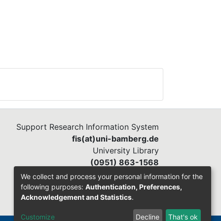
ese
IAB)
n.
Support Research Information System
Dies
fis(at)uni-bamberg.de
University Library
ss
(0951) 863-1568
We collect and process your personal information for the
following purposes:
Authentication, Preferences,
n,
Acknowledgement and Statistics
.
k
Customize
Decline
That's ok