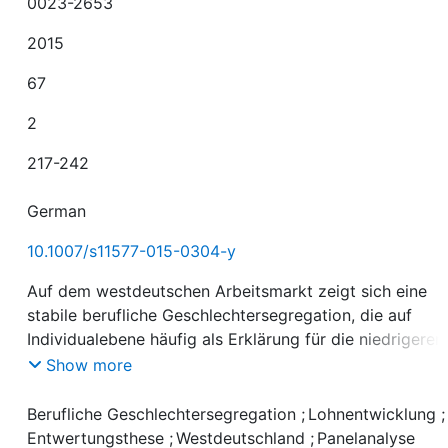
0023-2653
2015
67
2
217-242
German
10.1007/s11577-015-0304-y
Auf dem westdeutschen Arbeitsmarkt zeigt sich eine
stabile berufliche Geschlechtersegregation, die auf
Individualebene häufig als Erklärung für die niedrigeren
Löhne von Frauen herangezogen wird. Die kausale
Show more
Richtung dieses Zusammenhangs auf Berufsebene ist
allerdings für Westdeutschland bislang nicht untersucht
Berufliche Geschlechtersegregation
;
Lohnentwicklung
worden. In diesem Beitrag analysieren wir daher, ob ein
Entwertungsthese
;
Westdeutschland
;
Panelanalyse