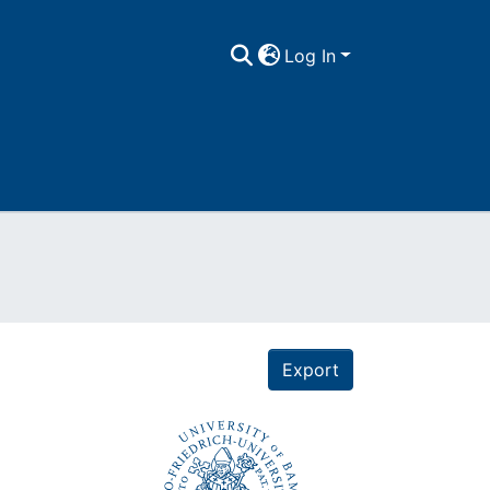
Log In
Export