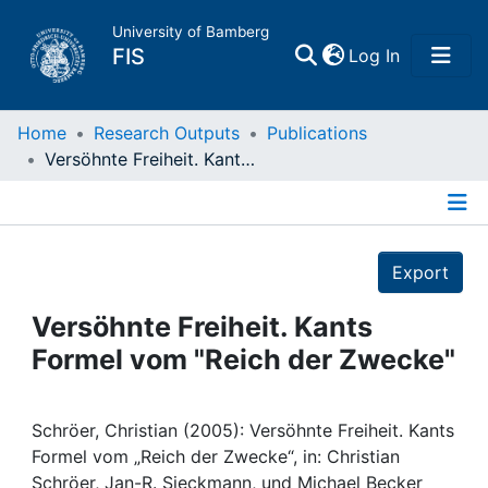
University of Bamberg
(current)
FIS
Log In
Home
Home
Research Outputs
Publications
Versöhnte Freiheit. Kants Formel vom "Reich der Zwecke"
Publications
Details
Research Data
Export
Projects
Versöhnte Freiheit. Kants
Formel vom "Reich der Zwecke"
People
Institutions
Schröer, Christian (2005): Versöhnte Freiheit. Kants
Formel vom „Reich der Zwecke“, in: Christian
Schröer, Jan-R. Sieckmann, und Michael Becker