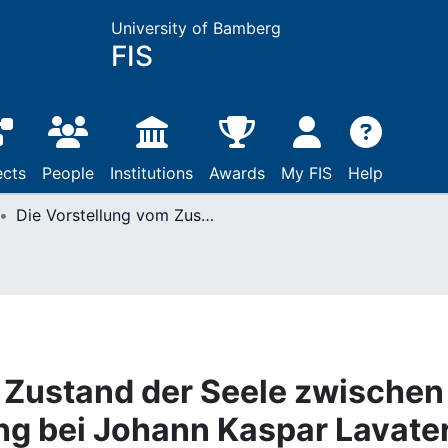
University of Bamberg
FIS
ects
People
Institutions
Awards
My FIS
Help
Die Vorstellung vom Zustand der Seele zwischen Tod und Auferstehung bei Johann Kaspar Lavater und Johann Georg Hasenkamp : Aspekte zum Problem des Zwischenzustandes
 Zustand der Seele zwischen
ng bei Johann Kaspar Lavate