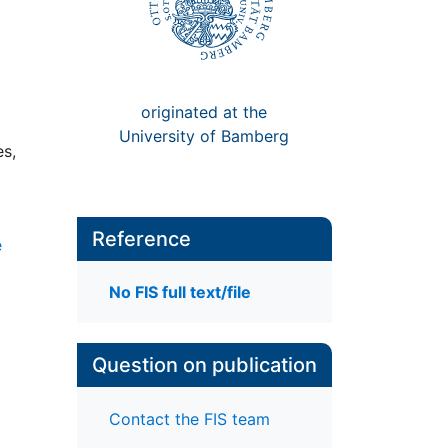
originated at the
University of Bamberg
s,
Reference
e
No FIS full text/file
Question on publication
Contact the FIS team