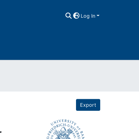
Log In
Export
r