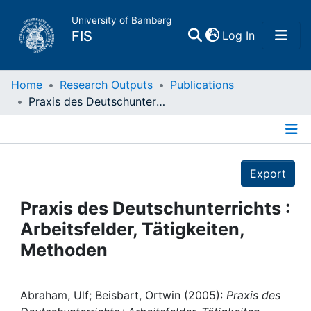
University of Bamberg
(current)
FIS
Log In
Home
Home
Research Outputs
Publications
Praxis des Deutschunterrichts : Arbeitsfelder, Tätigkeiten, Methoden
Publications
Details
Research Data
Export
Projects
Praxis des Deutschunterrichts :
Arbeitsfelder, Tätigkeiten,
People
Methoden
Institutions
Abraham, Ulf; Beisbart, Ortwin (2005):
Praxis des