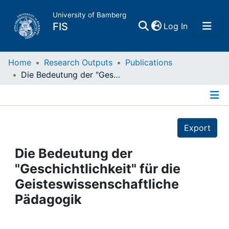
University of Bamberg
(current)
FIS
Log In
Home
Home
Research Outputs
Publications
Die Bedeutung der "Geschichtlichkeit" für die Geisteswissenschaftliche Pädagogik
Publications
Details
Research Data
Export
Projects
Die Bedeutung der
"Geschichtlichkeit" für die
People
Geisteswissenschaftliche
Pädagogik
Institutions