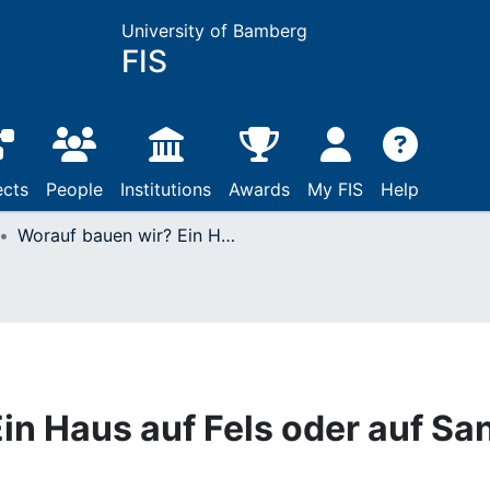
University of Bamberg
FIS
ects
People
Institutions
Awards
My FIS
Help
Worauf bauen wir? Ein Haus auf Fels oder auf Sand bauen (Mt 7,24-27)
in Haus auf Fels oder auf Sa