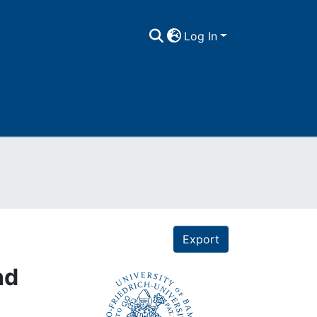
Log In
Export
nd