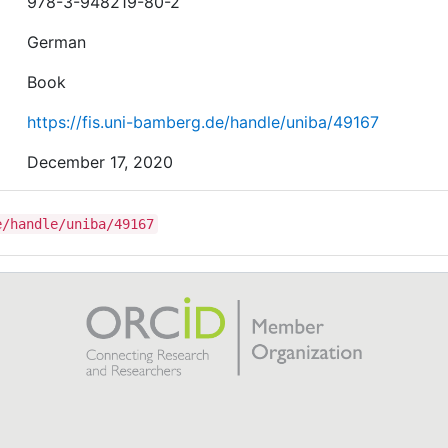
978-3-948219-80-2
German
Book
https://fis.uni-bamberg.de/handle/uniba/49167
December 17, 2020
e/handle/uniba/49167