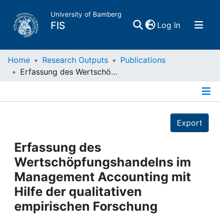
University of Bamberg
(current)
FIS
Log In
Home
Home
Research Outputs
Publications
Erfassung des Wertschöpfungshandelns im Management Accounting mit Hilfe der qualitativen empirischen Forschung
Publications
Details
Research Data
Export
Projects
Erfassung des
Wertschöpfungshandelns im
People
Management Accounting mit
Hilfe der qualitativen
Institutions
empirischen Forschung