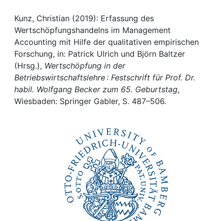
Awards
Kunz, Christian (2019): Erfassung des
My FIS
Wertschöpfungshandelns im Management
Accounting mit Hilfe der qualitativen empirischen
Help
Forschung, in: Patrick Ulrich und Björn Baltzer
(Hrsg.),
Wertschöpfung in der
Betriebswirtschaftslehre : Festschrift für Prof. Dr.
habil. Wolfgang Becker zum 65. Geburtstag
,
Wiesbaden: Springer Gabler, S. 487–506.