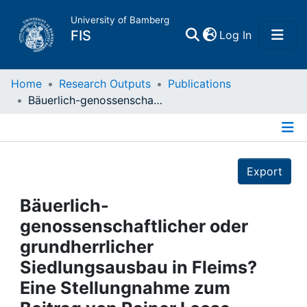
University of Bamberg
(current)
FIS
Log In
Home
Home
Research Outputs
Publications
Bäuerlich-genossenschaftlicher oder grundherrlicher Siedlungsausbau in Fleims? Eine Stellungnahme zum Beitrag von Rainer Loose
Publications
Details
Research Data
Export
Projects
Bäuerlich-
genossenschaftlicher oder
People
grundherrlicher
Siedlungsausbau in Fleims?
Institutions
Eine Stellungnahme zum