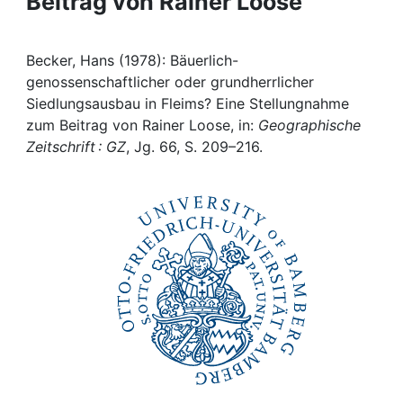
Beitrag von Rainer Loose
Awards
My FIS
Becker, Hans (1978): Bäuerlich-
genossenschaftlicher oder grundherrlicher
Help
Siedlungsausbau in Fleims? Eine Stellungnahme
zum Beitrag von Rainer Loose, in:
Geographische
Zeitschrift : GZ
, Jg. 66, S. 209–216.