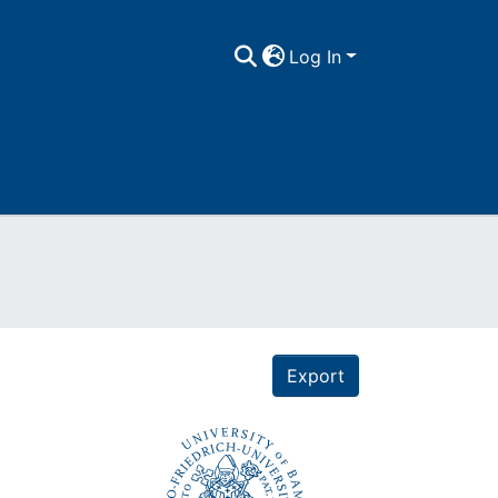
Log In
Export