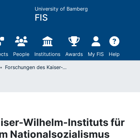
University of Bamberg
FIS
ects
People
Institutions
Awards
My FIS
Help
Forschungen des Kaiser-Wilhelm-Instituts für Arbeitsphysiologie im Nationalsozialismus
ser-Wilhelm-Instituts für
im Nationalsozialismus