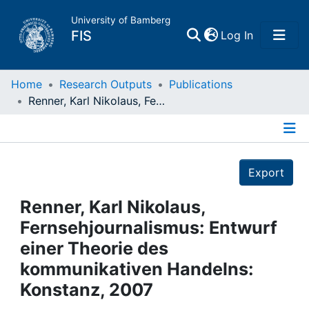
University of Bamberg
(current)
FIS
Log In
Home
Home
Research Outputs
Publications
Renner, Karl Nikolaus, Fernsehjournalismus: Entwurf einer Theorie des kommunikativen Handelns: Konstanz, 2007
Publications
Details
Research Data
Export
Projects
Renner, Karl Nikolaus,
Fernsehjournalismus: Entwurf
People
einer Theorie des
kommunikativen Handelns:
Institutions
Konstanz, 2007