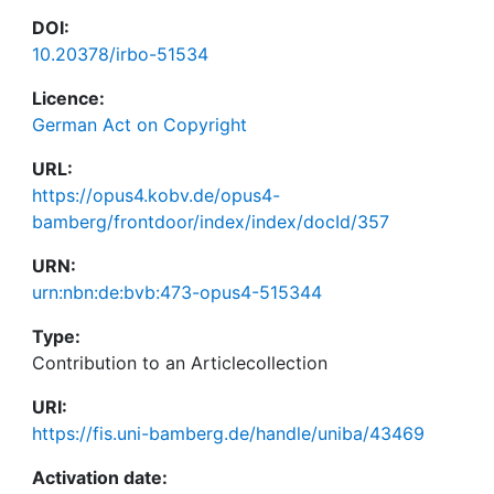
DOI:
10.20378/irbo-51534
Licence:
German Act on Copyright
URL:
https://opus4.kobv.de/opus4-
bamberg/frontdoor/index/index/docId/357
URN:
urn:nbn:de:bvb:473-opus4-515344
Type:
Contribution to an Articlecollection
URI:
https://fis.uni-bamberg.de/handle/uniba/43469
Activation date: