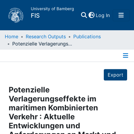
University of Bamberg
(current)
FIS
Log In
Home
Home
Research Outputs
Publications
Potenzielle Verlagerungseffekte im maritimen Kombinierten Verkehr : Aktuelle Entwicklungen und Anforderungen an Markt und Politik am Beispiel Kontinentaleuropa
Publications
Details
Research Data
Export
Projects
Potenzielle
Verlagerungseffekte im
People
maritimen Kombinierten
Verkehr : Aktuelle
Institutions
Entwicklungen und