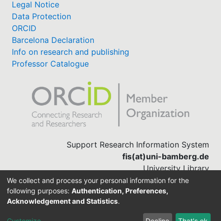
Legal Notice
Data Protection
ORCID
Barcelona Declaration
Info on research and publishing
Professor Catalogue
Support Research Information System
fis(at)uni-bamberg.de
University Library
(0951) 863-1568
We collect and process your personal information for the
following purposes:
Authentication, Preferences,
Acknowledgement and Statistics
.
Built with
DSpace-CRIS software
Customize
Decline
That's ok