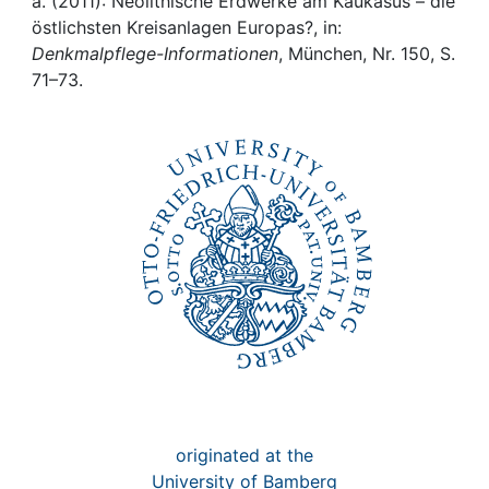
Awards
a. (2011): Neolithische Erdwerke am Kaukasus – die
östlichsten Kreisanlagen Europas?, in:
Denkmalpflege-Informationen
, München, Nr. 150, S.
My FIS
71–73.
Help
originated at the
University of Bamberg