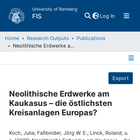
University of Bamberg
(current)
FIS
Log In
Home
Home
Research Outputs
Publications
Neolithische Erdwerke am Kaukasus – die östlichsten Kreisanlagen Europas?
Publications
Details
Research Data
Export
Projects
Neolithische Erdwerke am
Kaukasus – die östlichsten
People
Kreisanlagen Europas?
Institutions
Koch, Julia; Faßbinder, Jörg W. E.; Linck, Roland; u.