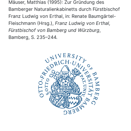
Awards
Mäuser, Matthias (1995): Zur Gründung des
Bamberger Naturalienkabinetts durch Fürstbischof
My FIS
Franz Ludwig von Erthal, in: Renate Baumgärtel-
Fleischmann (Hrsg.),
Franz Ludwig von Erthal,
Fürstbischof von Bamberg und Würzburg
,
Help
Bamberg, S. 235–244.