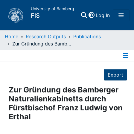
University of Bamberg
(current)
FIS
Log In
Home
Home
Research Outputs
Publications
Zur Gründung des Bamberger Naturalienkabinetts durch Fürstbischof Franz Ludwig von Erthal
Publications
Details
Research Data
Export
Projects
Zur Gründung des Bamberger
Naturalienkabinetts durch
People
Fürstbischof Franz Ludwig von
Erthal
Institutions