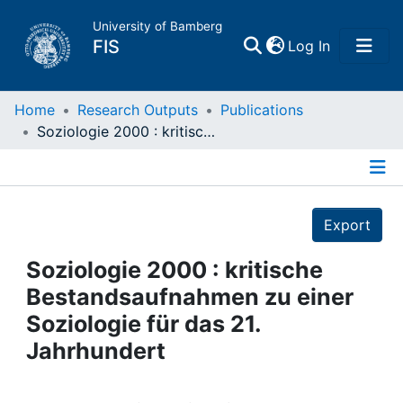
University of Bamberg
(current)
FIS
Log In
Home
Home
Research Outputs
Publications
Soziologie 2000 : kritische Bestandsaufnahmen zu einer Soziologie für das 21. Jahrhundert
Publications
Details
Research Data
Export
Projects
Soziologie 2000 : kritische
Bestandsaufnahmen zu einer
People
Soziologie für das 21.
Jahrhundert
Institutions