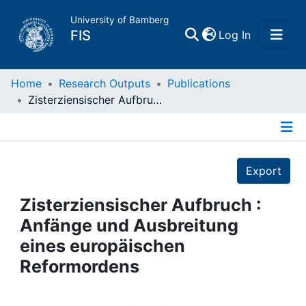
University of Bamberg
(current)
FIS
Log In
Home
Home
Research Outputs
Publications
Zisterziensischer Aufbruch : Anfänge und Ausbreitung eines europäischen Reformordens
Publications
Details
Research Data
Export
Projects
Zisterziensischer Aufbruch :
Anfänge und Ausbreitung
People
eines europäischen
Reformordens
Institutions