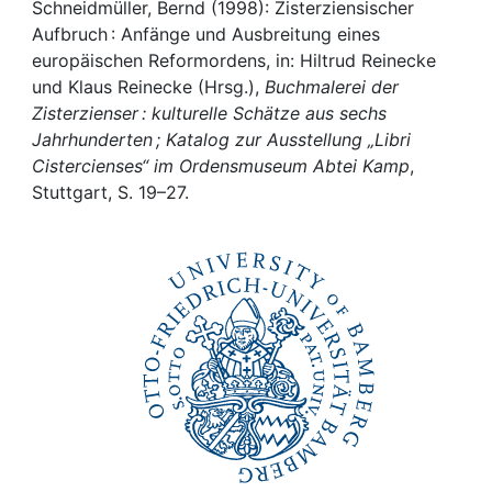
Awards
Schneidmüller, Bernd (1998): Zisterziensischer
Aufbruch : Anfänge und Ausbreitung eines
My FIS
europäischen Reformordens, in: Hiltrud Reinecke
und Klaus Reinecke (Hrsg.),
Buchmalerei der
Zisterzienser : kulturelle Schätze aus sechs
Help
Jahrhunderten ; Katalog zur Ausstellung „Libri
Cistercienses“ im Ordensmuseum Abtei Kamp
,
Stuttgart, S. 19–27.