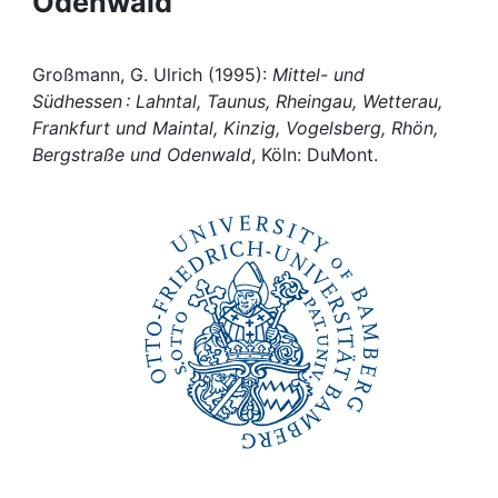
Odenwald
Awards
My FIS
Großmann, G. Ulrich (1995):
Mittel- und
Südhessen : Lahntal, Taunus, Rheingau, Wetterau,
Help
Frankfurt und Maintal, Kinzig, Vogelsberg, Rhön,
Bergstraße und Odenwald
, Köln: DuMont.