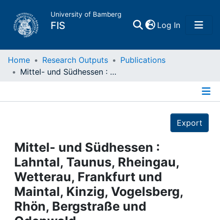
University of Bamberg
(current)
FIS
Log In
Home
Home
Research Outputs
Publications
Mittel- und Südhessen : Lahntal, Taunus, Rheingau, Wetterau, Frankfurt und Maintal, Kinzig, Vogelsberg, Rhön, Bergstraße und Odenwald
Publications
Details
Research Data
Export
Projects
Mittel- und Südhessen :
Lahntal, Taunus, Rheingau,
People
Wetterau, Frankfurt und
Maintal, Kinzig, Vogelsberg,
Institutions
Rhön, Bergstraße und