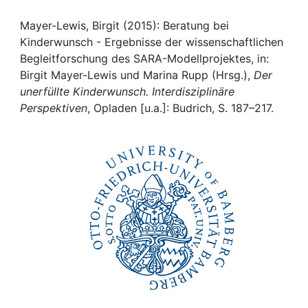
Awards
Mayer-Lewis, Birgit (2015): Beratung bei
My FIS
Kinderwunsch - Ergebnisse der wissenschaftlichen
Begleitforschung des SARA-Modellprojektes, in:
Help
Birgit Mayer-Lewis und Marina Rupp (Hrsg.),
Der
unerfüllte Kinderwunsch. Interdisziplinäre
Perspektiven
, Opladen [u.a.]: Budrich, S. 187–217.