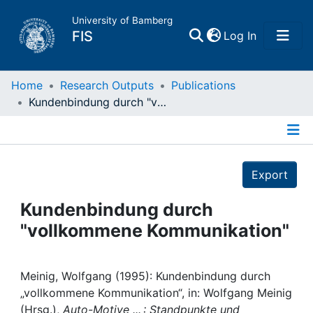
University of Bamberg
(current)
FIS
Log In
Home
Home
Research Outputs
Publications
Kundenbindung durch "vollkommene Kommunikation"
Publications
Details
Research Data
Export
Projects
Kundenbindung durch
"vollkommene Kommunikation"
People
Institutions
Meinig, Wolfgang (1995): Kundenbindung durch
„vollkommene Kommunikation“, in: Wolfgang Meinig
(Hrsg.),
Auto-Motive ... : Standpunkte und